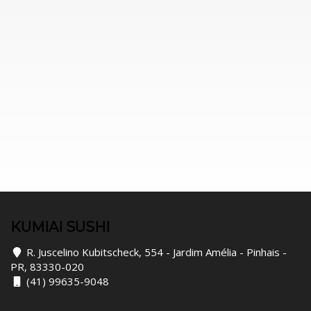
KUMIAI SUSHI
R. Juscelino Kubitscheck, 554 - Jardim Amélia - Pinhais -
PR, 83330-020
(41) 99635-9048